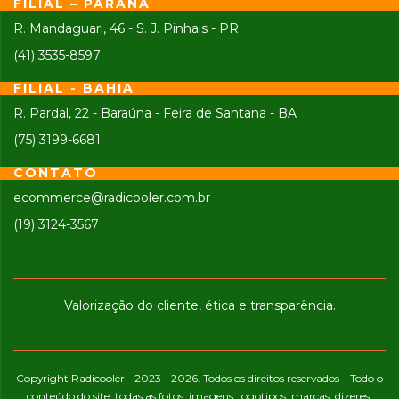
FILIAL – PARANÁ
R. Mandaguari, 46 - S. J. Pinhais - PR
(41) 3535-8597
FILIAL - BAHIA
R. Pardal, 22 - Baraúna - Feira de Santana - BA
(75) 3199-6681
CONTATO
ecommerce@radicooler.com.br
(19) 3124-3567
Valorização do cliente, ética e transparência.
Copyright Radicooler - 2023 - 2026. Todos os direitos reservados – Todo o
conteúdo do site, todas as fotos, imagens, logotipos, marcas, dizeres,