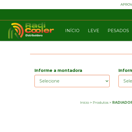
APROV
INÍCIO
LEVE
PESADOS
Informe a montadora
Infor
Início
>
Produtos
>
RADIADOR 