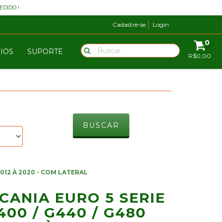
DIDO !
Cadastre-se
Login
0
RIOS
SUPORTE
R$0,00
2012 À 2020 - COM LATERAL
CANIA EURO 5 SERIE
400 / G440 / G480