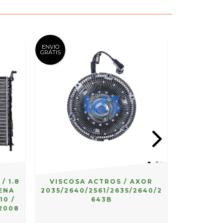
ENVIO
GRÁTIS
/ 1.8
VISCOSA ACTROS / AXOR
RADIADO
IENA
2035/2640/2561/2635/2640/2
1.0/1.6/
10 /
643B
03>
 2008