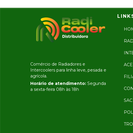
LINK
HO
RAD
INT
Comércio de Radiadores e
ACE
Intercoolers para linha leve, pesada e
agrícola.
FILI
Horário de atendimento:
Segunda
CON
a sexta-feira 08h às 18h
SAC
POL
TRO